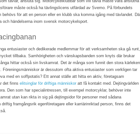
som tävlar, ansluta sig. Motorcykelklubbar som vill tävla måste vara anslutna
ngsförare måste också ha tävlingslicens utfärdad av Svemo. På förbundets
m behövs för att en person eller en klubb ska komma igång med tävlandet. Dä
a och händelserna inom svensk motorcykelsport.
racingbanan
ga entusiaster och dedikerade medlemmar för att verksamheten ska gå runt,
ycket tillbaka. Samhörigheten och vänskapsbanden som knyts där brukar
 många hittar också sin livskamrat. Det är många som funnit den stora kärleken
vet. Föreningsmänniskor är dessutom ofta aktiva entusiaster som verkligen tar
 leva med en soffpotatis? Ett annat ställe att hitta en aktiv, företagsam
är det finns
elitsinglar för driftiga människor
att få kontakt med. Dejtingvärlden
era. Den som har specialintressen, till exempel motorcyklar, behöver inte
amrat utan kan rikta in sig på dejtingsidor för personer med sådana
driftig framgångsrik egenföretagare eller karriärinriktad person, finns det
kså.