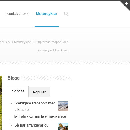
Kontakta oss
Motorcyklar
sbus.nu
/
Motorcyklar
/
Husqvarnas moped- och
motorcykeltillverkning
Blogg
Senast
Populär
Smidigare transport med
takräcke
för
by
malin
-
Kommentarer inaktiverade
Smidigare
Så här arrangerar du
transport