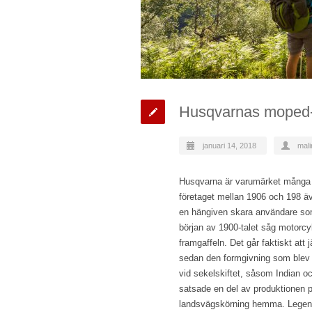
Husqvarnas moped- 
januari 14, 2018
mali
Husqvarna är varumärket många 
företaget mellan 1906 och 198 äv
en hängiven skara användare som 
början av 1900-talet såg motorcyk
framgaffeln. Det går faktiskt at
sedan den formgivning som blev 
vid sekelskiftet, såsom Indian o
satsade en del av produktionen p
landsvägskörning hemma. Legend