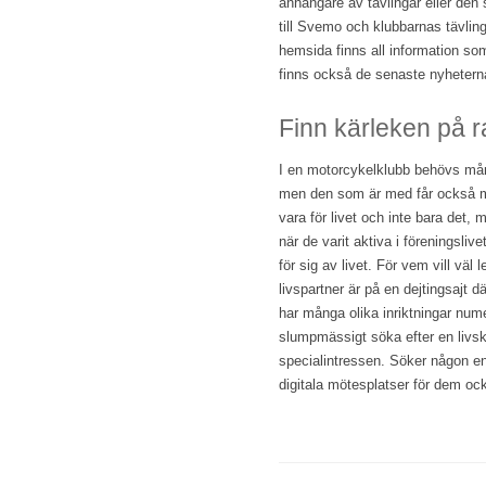
anhängare av tävlingar eller den 
till Svemo och klubbarnas tävli
hemsida finns all information so
finns också de senaste nyhetern
Finn kärleken på 
I en motorcykelklubb behövs mån
men den som är med får också m
vara för livet och inte bara det,
när de varit aktiva i föreningsli
för sig av livet. För vem vill väl
livspartner är på en dejtingsajt d
har många olika inriktningar num
slumpmässigt söka efter en livsk
specialintressen. Söker någon en 
digitala mötesplatser för dem oc