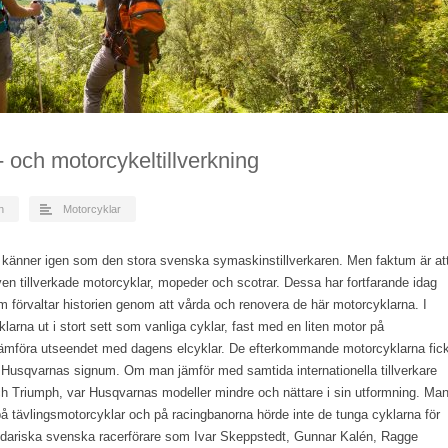
och motorcykeltillverkning
n
Motorcyklar
känner igen som den stora svenska symaskinstillverkaren. Men faktum är at
en tillverkade motorcyklar, mopeder och scotrar. Dessa har fortfarande idag
förvaltar historien genom att vårda och renovera de här motorcyklarna. I
larna ut i stort sett som vanliga cyklar, fast med en liten motor på
t jämföra utseendet med dagens elcyklar. De efterkommande motorcyklarna fic
Husqvarnas signum. Om man jämför med samtida internationella tillverkare
ch Triumph, var Husqvarnas modeller mindre och nättare i sin utformning. Ma
å tävlingsmotorcyklar och på racingbanorna hörde inte de tunga cyklarna för
ariska svenska racerförare som Ivar Skeppstedt, Gunnar Kalén, Ragge