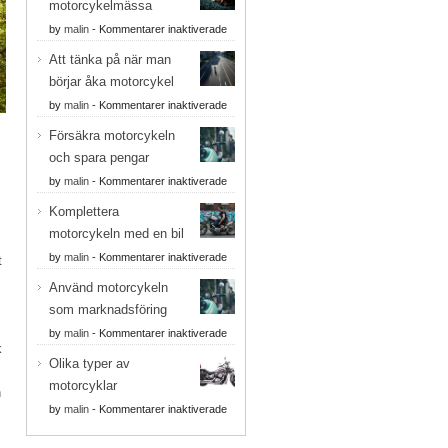
motorcykelmässa
med
takräcke
för
by
malin
-
Kommentarer inaktiverade
Så
Att tänka på när man
här
börjar åka motorcykel
arrangerar
du
för
by
malin
-
Kommentarer inaktiverade
motorcykelmässa
Att
Försäkra motorcykeln
tänka
och spara pengar
på
när
för
by
malin
-
Kommentarer inaktiverade
man
Försäkra
Komplettera
börjar
motorcykeln
åka
motorcykeln med en bil
och
motorcykel
spara
för
by
malin
-
Kommentarer inaktiverade
t
pengar
Komplettera
Använd motorcykeln
motorcykeln
som marknadsföring
med
en
för
by
malin
-
Kommentarer inaktiverade
bil
k
Använd
Olika typer av
motorcykeln
motorcyklar
som
n
marknadsföring
för
by
malin
-
Kommentarer inaktiverade
Olika
typer