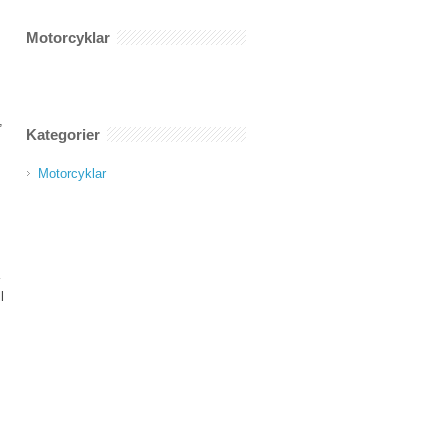
av
motorcyklar
Motorcyklar
,
Kategorier
Motorcyklar
l