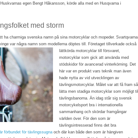
n Huskvarnas egen Bengt Håkansson, körde alla med en Husqvarna i
ingsfolket med storm
tt ha charmiga svenska namn på sina motorcyklar och mopeder. Svartqvarna
lavinge var några namn som modellerna döptes
till. Företaget tillverkade också
lättkörda motorcyklar till försvaret,
motorcyklar som gick att använda med
stödskidor för avancerad vinterkörning. Det
här var en produkt vars teknik man även
hade nytta av vid utvecklingen av
tävlingsmotorcyklar. Målet var att få fram så
lätta men stadiga motorcyklar som möjligt til
tävlingsbanorna. Än idag står sig svensk
motorcykelsport bra i internationella
sammanhang och skördar framgångar
världen över. För den som är
tävlingsintresserad finns det bra
r förbundet för tävlingssugna
och där kan både den som är hängiven